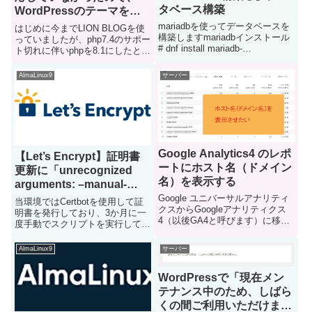
タベース構築
WordPressのテーマを
cocoonに変えた
mariadbを使ってデータベースを
はじめに今までLION BLOGを使
構築しますmariadbインストール
っていましたが、php7.4のサポー
# dnf install mariadb-
ト切れに伴いphpを8.1にしたとこ
servermariadb設定文字セットの
ろ、以下のようなエラーが出てし
変更デフォルトの文字セットを
まいWordPressが表示できなくな
AlmaLinux9
サーバー
utf8mb4に変更します# vi
ってしまいましたwp-config.php
/etc/my.c...
のデバッグモードをON...
Google Analytics4 のレポ
【Let’s Encrypt】証明書
ートにホスト名（ドメイン
更新に「unrecognized
名）を表示する
arguments: –manual-
public-ip-logging-ok」と
Google ユニバーサルアナリティ
当環境ではCertbotを使用して証
クスからGoogleアナリティクス
エラーが出て失敗する
明書を発行しており、3か月に一
4（以後GA4と呼びます）に移行
度手動でスクリプトを実行して証
しました複数のサブドメインを運
明書の更新作業を実施しています
用しているのですが、どのドメイ
更新の際はすでに作成済のスクリ
AlmaLinux9
サーバー
ンのファイル名やページタイトル
プトを毎回実行していたのです
を表示しているのかわからなくて
が、今回全く同じスクリプトを使
不便でしたネットで...
WordPressで「現在メン
用しているにも関わらずエラ...
テナンス中のため、しばら
くの間ご利用いただけませ