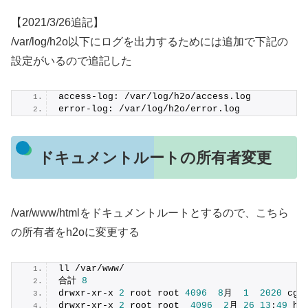
【2021/3/26追記】
/var/log/h2o以下にログを出力するためには追加で下記の
設定がいるので追記した
access-log: /var/log/h2o/access.log
error-log: /var/log/h2o/error.log
ドキュメントルートの所有者変更
/var/www/htmlをドキュメントルートとするので、こちら
の所有者をh2oに変更する
ll /var/www/
合計 
8
drwxr-xr-x 
2
 root root 
4096
8
月  
1
2020
 cgi
drwxr-xr-x 
2
 root root  
4096
2
月 
26
13
:
49
 ht