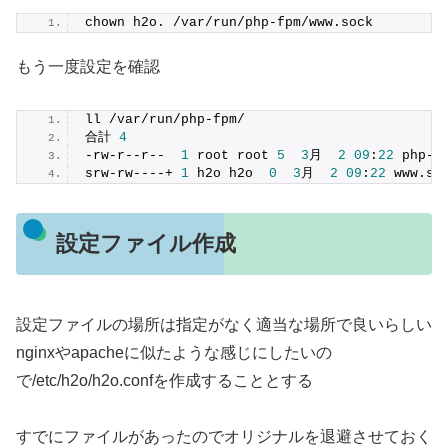
chown h2o. /var/run/php-fpm/www.sock
もう一度設定を確認
ll /var/run/php-fpm/
合計 
4
-rw-r--r--  
1
 root root 
5
3
月  
2
09
:
22
 php-f
srw-rw----+ 
1
 h2o h2o  
0
3
月  
2
09
:
22
 www.so
設定ファイル作成
設定ファイルの場所は指定がなく適当な場所で良いらしい
nginxやapacheに似たような感じにしたいの
で/etc/h2o/h2o.confを作成することとする
すでにファイルがあったのでオリジナルを退避させておく