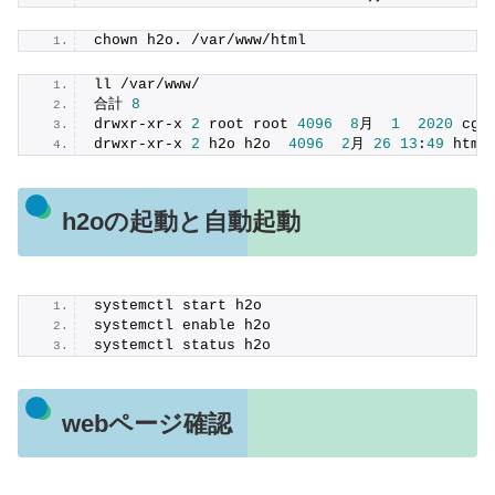
chown h2o. /var/www/html
ll /var/www/
合計 
8
drwxr-xr-x 
2
 root root 
4096
8
月  
1
2020
 cgi
drwxr-xr-x 
2
 h2o h2o  
4096
2
月 
26
13
:
49
 html
h2oの起動と自動起動
systemctl start h2o
systemctl enable h2o
systemctl status h2o
webページ確認