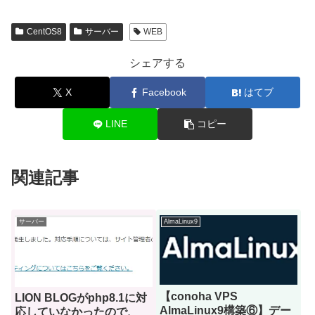
CentOS8
サーバー
WEB
シェアする
X
Facebook
はてブ
LINE
コピー
関連記事
サーバー
AlmaLinux9
【conoha VPS
LION BLOGがphp8.1に対
AlmaLinux9構築⑥】デー
応していなかったので、