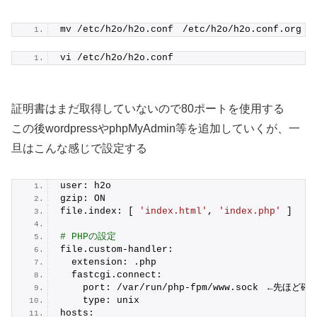
mv /etc/h2o/h2o.conf　/etc/h2o/h2o.conf.org
vi /etc/h2o/h2o.conf
証明書はまだ取得していないので80ポートを使用する
この後wordpressやphpMyAdmin等を追加していくが、一
旦はこんな感じで設定する
user: h2o
gzip: ON
file.index: [ 
'index.html'
, 
'index.php'
 ]
# PHPの設定
file.custom-handler:
  extension: .php
  fastcgi.connect:
    port: /var/run/php-fpm/www.sock　←先ほ
    type: unix
hosts: