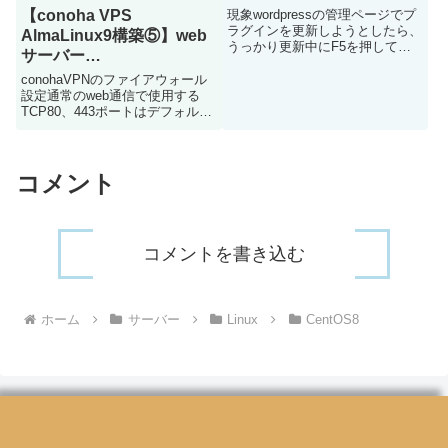
ん。」と表示される
【conoha VPS
現象wordpressの管理ページでプ
ラグインを更新しようとしたら、
AlmaLinux9構築⑤】web
うっかり更新中にF5を押してし
サーバー
まい以下のような画面が出てしま
（OpenLiteSpeed）構築
いました5分ほど放置し、再度F5
conohaVPNのファイアウォール
を押して画面更新を試みても直ら
設定通常のweb通信で使用する
なかったので調べて対処しました
TCP80、443ポートはデフォルト
対処方法.maint...
で用意されている「IPv4v6-
Web」を適用することで対応でき
ますが、OpenLiteSpeedは管理用
サイトにTCP7080を使用する...
コメント
コメントを書き込む
ホーム
サーバー
Linux
CentOS8