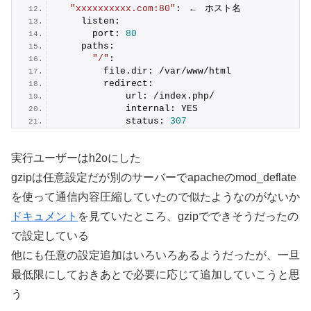
"xxxxxxxxxx.com:80"
:　←　ホスト名
    listen:
      port: 
80
    paths:
"/"
:
        file.dir: /var/www/html
        redirect:
            url: /index.php/
            internal: YES
            status: 
307
実行ユーザーはh2oにした
gzipは任意設定だが別のサーバーでapacheのmod_deflate
を使って通信内容圧縮していたので似たようなのがないか
ドキュメント
を見ていたところ、gzipでできそうだったの
で設定している
他にも任意の設定追加はいろいろあるようだったが、一旦
最低限にしておきあとで必要に応じて追加していこうと思
う