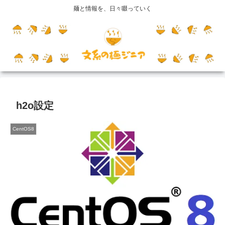
麺と情報を、日々啜っていく
h2o設定
CentOS8