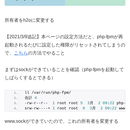
所有者をh2oに変更する
【2021/3/9追記】本ページの設定方法だと、php-fpmが再
起動されるたびに設定した権限がリセットされてしまうの
で、
こちら
の方法でやること
まずはsockができていることを確認（php-fpmを起動して
しばらくするとできる）
ll /var/run/php-fpm/
合計 
4
-rw-r--r--  
1
 root root 
5
3
月  
2
09
:
22
 php-f
srw-rw----+ 
1
 root root  
0
3
月  
2
09
:
22
 www.
www.sockができていたので、これの所有者を変更する