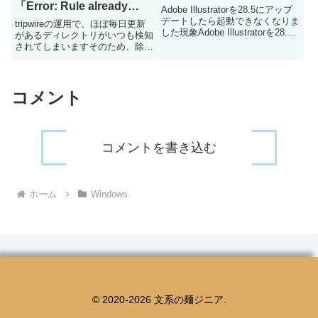
「Error: Rule already
Adobe Illustratorを28.5にアップ
defined as a start or stop
デートしたら起動できなくなりま
tripwireの運用で、ほぼ毎日更新
した現象Adobe Illustratorを28.5
point of another rule.」と
があるディレクトリがいつも検知
が起動できない起動できない状態
されてしまいますそのため、除外
出る
にも色々あると思いますが、フリ
設定を実施することにしたのです
ーズとかでなくアプリのショート
がtripwireデータベースを更新し
カットをダブルク...
ようとするとエラーが出てしまい
更新ができませんでしたやりたか
コメント
ったこと/va...
コメントを書き込む
ホーム
Windows
© 2020-2026 文系の麺ジニア.