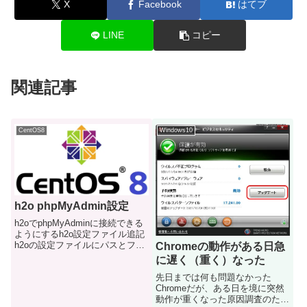
X
Facebook
はてブ
LINE
コピー
関連記事
CentOS8
Windows10
h2o phpMyAdmin設定
h2oでphpMyAdminに接続できる
ようにするh2o設定ファイル追記
h2oの設定ファイルにパスとファ
Chromeの動作がある日急
イルディレクトリを追加してあげ
に遅く（重く）なった
るvi /etc/h2o/h2o.confuser:
先日までは何も問題なかった
h2ogzip: ONfile.index: # P...
Chromeだが、ある日を境に突然
動作が重くなった原因調査のため