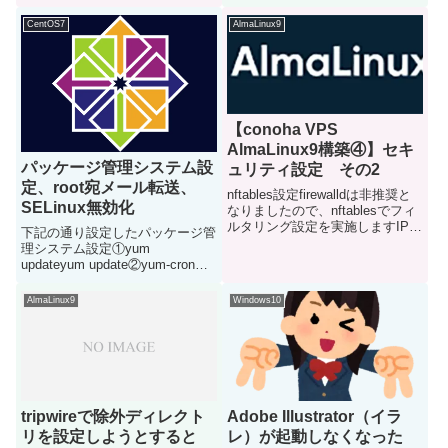
に以下の切り分けを実施した・社
内のファイルサーバー⇒問題な
CentOS7
AlmaLinux9
し・社内webサーバー⇒SSHや
pingでの接続は問題ないが、ブラ
ウザアクセスした時のみ異様...
【conoha VPS
AlmaLinux9構築④】セキ
パッケージ管理システム設
ュリティ設定 その2
定、root宛メール転送、
nftables設定firewalldは非推奨と
SELinux無効化
なりましたので、nftablesでフィ
ルタリング設定を実施しますIPア
下記の通り設定したパッケージ管
ドレスリスト作成以下3つのIPア
理システム設定①yum
ドレスリストを用意します
updateyum update②yum-cronイ
firewalldだとゾーンに該当するも
ンストール・設定yum install
のです①admin管理用端...
yum-croncp /etc/yum/yum-
AlmaLinux9
Windows10
cron.conf{,.org}vi /etc...
tripwireで除外ディレクト
Adobe Illustrator（イラ
リを設定しようとすると
レ）が起動しなくなった