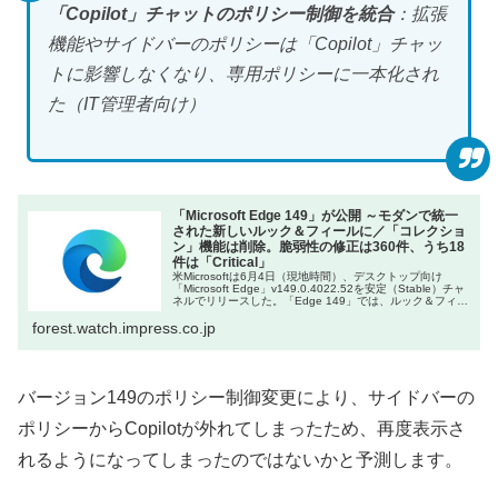
「Copilot」チャットのポリシー制御を統合
：拡張
機能やサイドバーのポリシーは「Copilot」チャッ
トに影響しなくなり、専用ポリシーに一本化され
た（IT管理者向け）
「Microsoft Edge 149」が公開 ～モダンで統一
された新しいルック＆フィールに／「コレクショ
ン」機能は削除。脆弱性の修正は360件、うち18
件は「Critical」
米Microsoftは6月4日（現地時間）、デスクトップ向け
「Microsoft Edge」v149.0.4022.52を安定（Stable）チャ
ネルでリリースした。「Edge 149」では、ルック＆フィー
ルが刷新。「Copilot」や「B…
forest.watch.impress.co.jp
バージョン149のポリシー制御変更により、サイドバーの
ポリシーからCopilotが外れてしまったため、再度表示さ
れるようになってしまったのではないかと予測します。