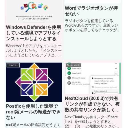
Wordでラジオボタンが押
せない
ラジオボタンを使用している
Wordがあるのですが、最近ラジ
Windows Defenderを使用
オボタンを押してもチェックが入
している環境でアプリをイ
らないようになってしまいまし
ンストールしようとする
た。事象別の選択肢にチェックを
入れようとしても、下記のように
と、「インストールしよう
Windows11でアプリをインストー
オブジェクト選択になってしまい
としているアプリは、
ルしようとしたら、「インストー
ます。原因2025年4月にActi...
ルしようとしているアプリは、
Microsoft検証済みアプリ
Microsoft検証済みアプリではあ
ではありません」と警告が
りません」と警告が出てインスト
CentOS7
AlmaLinux9
表示される
ールできませんでした
WindowsDefenderを使っている場
合に、Mic...
NextCloud (30.0.3)で共有
リンクが作成できない、複
Postfixを使用した環境で
数の共有リンクが新しく作
root宛メールの転送ができ
成されてしまう
NextCloudで共有リンク（Share
ない
link）を作成しようとすると、
root宛メールの転送設定がうまく
(2)、（3）...と複数のリンクが作