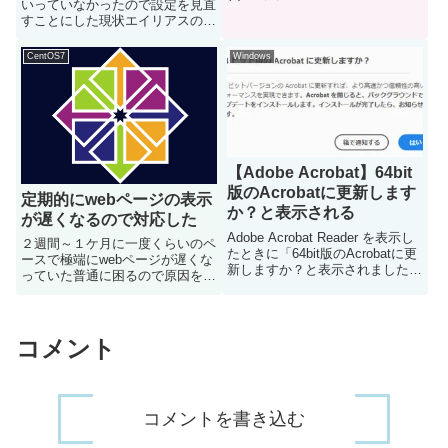
いっていなかったので設定を見直
成され、共有設定が完了できない
すことにした現状エイリアスの設
事象が発生しました調べたとこ
定だけ入れてあるが以下の2点が
ろ、NextCloud 30.0.3で発生して
足りていなかった①宛先「root」
いるバグのようです根本...
CentOS7
Windows
にドメイン情報がないので
「@example.com」の文字列を付
与する②「root...
【Adobe Acrobat】64bit
版のAcrobatに更新します
定期的にwebページの表示
か？と表示される
が遅くなるので対応した
Adobe Acrobat Reader を表示し
２週間～１ケ月に一度くらいのペ
たときに「64bit版のAcrobatに更
ースで極端にwebページが遅くな
新しますか？と表示されました」
っていた普通に困るので原因を調
Adobe Acrobat Reader をインス
査し対応することとする原因調査
トールしたときに、たまに32bit
まずはメモリの使用量あたりが怪
版でインストールされてしまって
しいなと思ったので、htopコマン
いる...
ドを使用して確認するそもそも
コメント
htopコマンドをインスト...
コメントを書き込む