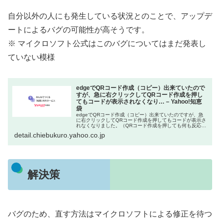
自分以外の人にも発生している状況とのことで、アップデ
ートによるバグの可能性が高そうです。
※ マイクロソフト公式はこのバグについてはまだ発表し
ていない模様
edgeでQRコード作成（コピー）出来ていたので
すが、急に右クリックしてQRコード作成を押し
てもコードが表示されなくなり… – Yahoo!知恵
袋
edgeでQRコード作成（コピー）出来ていたのですが、急
に右クリックしてQRコード作成を押してもコードが表示さ
れなくなりました。（QRコード作成を押しても何も反応し
ません） 数日前にChromeを新たにインストールしたのは
detail.chiebukuro.yahoo.co.jp
関係ありますか？C…
解決策
バグのため、直す方法はマイクロソフトによる修正を待つ