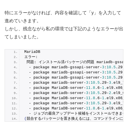
特にエラーがなければ、内容を確認して「y」を入力して
進めていきます。
しかし、残念ながら私の環境では下記のようなエラーが出
てしまいました。
MariaDB                                      
エラー:
 問題: インストール済パッケージの問題 mariadb-gssapi-
  - package mariadb-gssapi-server-
3
:
10.5
.
29
-
3
  - package mariadb-gssapi-server-
3
:
10.5
.
29
-
3
  - package mariadb-gssapi-server-
3
:
10.5
.
29
-
2
  - package mariadb-server-
3
:
10.5
.
29
-
3.
el9_7
.
  - package MariaDB-server-
11.8
.
6
-
1.
el9
.
x86_6
  - package mariadb-server-
3
:
10.5
.
29
-
2.
el9_6
.
  - package MariaDB-server-
11.8
.
6
-
1.
el9
.
x86_6
  - package mariadb-server-
3
:
10.5
.
29
-
3.
el9_7
.
  - package MariaDB-server-
11.8
.
6
-
1.
el9
.
x86_6
  - ジョブの最良アップデート候補をインストールできませ
(
競合するパッケージを置き換えるには、コマンドラインに 
'