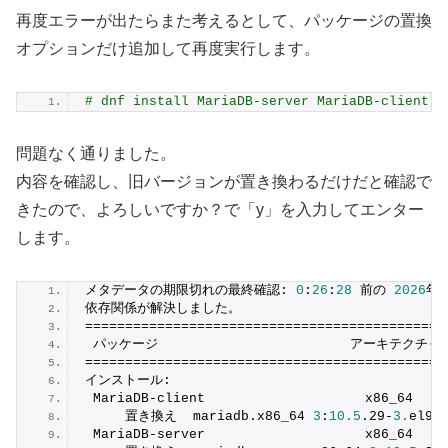
再度エラーが出たらまた考えるとして、パッケージの置換
オプションだけ追加して再度実行します。
# dnf install MariaDB-server MariaDB-client -
問題なく通りました。
内容を確認し、旧バージョンが置き換わるだけだと確認で
きたので、よろしいですか？で「y」を入力してエンター
します。
メタデータの期限切れの最終確認: 
0
:
26
:
28
 前の 
2026
年
0
依存関係が解決しました。
=============================================
 パッケージ                        アーキテクチャー
=============================================
インストール:
 MariaDB-client                    x86_64    
     置き換え  mariadb.
x86_64
3
:
10.5
.
29
-
3.
el9_
 MariaDB-server                    x86_64    