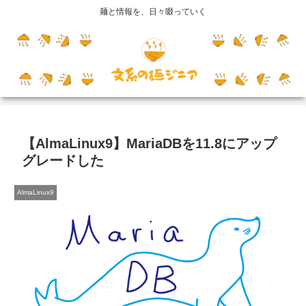
麺と情報を、日々啜っていく
【AlmaLinux9】MariaDBを11.8にアップ
グレードした
AlmaLinux9