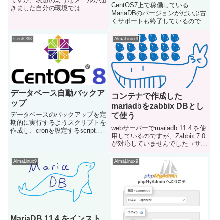
ですが、表題のようなメールが届
CentOS7上で稼働している
きました自分の環境では
す」とメールがきたので対
MariaDBのバージョンがだいぶ古
「Amazon Aurora MySQL バージ
応した
くサポートも終了しているのでバ
ョン 3.05」を使用しているの
ージョンアップすることにした
で、2025年8月31日にサポートが
repoファイルを作成下記サイトに
終了するためバージョンアップす
CentOS8
AlmaLinux9
接続してrepoファイルを作成する
るよう...
CentOS7(x86_64)の場合は、↓か
ら飛...
データベース自動バックア
コンテナで作成した
ップ
mariadbをzabbix DBとし
データベースのバックアップを定
て使う
期的に実行するようスクリプトを
webサーバーでmariadb 11.4 を使
作成し、cronを設定するscript作
用しているのですが、Zabbix 7.0
成vi mysql-
が対応していませんでした（サイ
backup.sh#!/bin/bashPATH=/usr/l
トの要件見ると対応してそうです
ocal/sbin:/usr/bin:/bin# バック
が、サーバー上でインストールし
ア...
AlmaLinux9
AlmaLinux9
てサービス起動しようとするとバ
ージョンに対応してませんと表示
さ...
MariaDB 11.4 をインスト