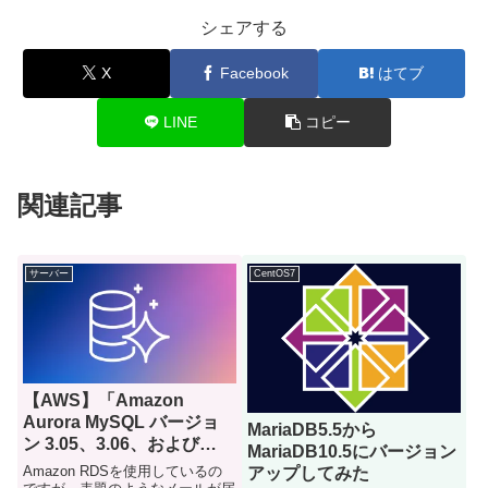
シェアする
X
Facebook
はてブ
LINE
コピー
関連記事
サーバー
CentOS7
【AWS】「Amazon
Aurora MySQL バージョ
MariaDB5.5から
ン 3.05、3.06、および
MariaDB10.5にバージョン
3.07 は 2025 年 8 月 31 日
Amazon RDSを使用しているの
アップしてみた
に標準サポートを終了しま