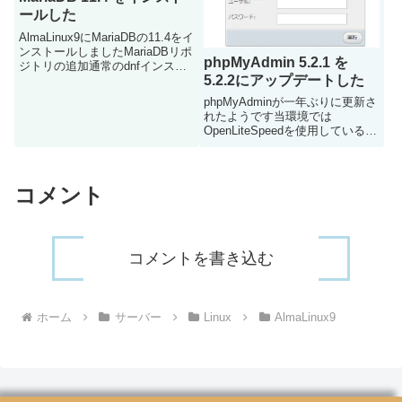
ールした
AlmaLinux9にMariaDBの11.4をイ
ンストールしましたMariaDBリポ
phpMyAdmin 5.2.1 を
ジトリの追加通常のdnfインスト
5.2.2にアップデートした
ールですと、10.5が入ってしまう
のでリポジトリを追加します手順
phpMyAdminが一年ぶりに更新さ
はMariaDBの公式サイトを参照し
れたようです当環境では
ましたyum / dn...
OpenLiteSpeedを使用しているた
め、dnfを使用せずwgetで
phpMyAdminをインストールして
います（dnfでインストールする
と通常のphpもインストールされ
コメント
てしま...
コメントを書き込む
ホーム
サーバー
Linux
AlmaLinux9