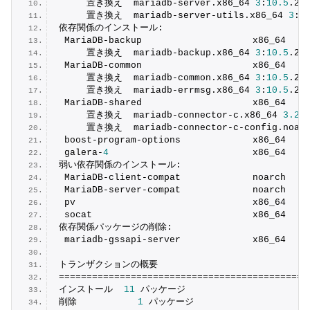
     置き換え  mariadb-server.
x86_64
3
:
10.5
.
29
     置き換え  mariadb-server-utils.
x86_64
3
:
1
依存関係のインストール:
 MariaDB-backup                    x86_64    
     置き換え  mariadb-backup.
x86_64
3
:
10.5
.
29
 MariaDB-common                    x86_64    
     置き換え  mariadb-common.
x86_64
3
:
10.5
.
29
     置き換え  mariadb-errmsg.
x86_64
3
:
10.5
.
29
 MariaDB-shared                    x86_64    
     置き換え  mariadb-connector-c.
x86_64
3.2
.
     置き換え  mariadb-connector-c-config.
noar
 boost-program-options             x86_64    
 galera-
4
                          x86_64    
弱い依存関係のインストール:
 MariaDB-client-compat             noarch    
 MariaDB-server-compat             noarch    
 pv                                x86_64    
 socat                             x86_64    
依存関係パッケージの削除:
 mariadb-gssapi-server             x86_64    
トランザクションの概要
=============================================
インストール  
11
 パッケージ
削除           
1
 パッケージ