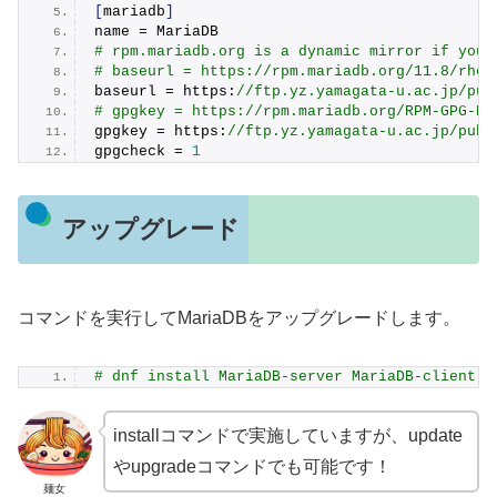
[
mariadb
]
name = MariaDB
# rpm.mariadb.org is a dynamic mirror if your
# baseurl = https://rpm.mariadb.org/11.8/rhel
baseurl = https:
//ftp.yz.yamagata-u.ac.jp/pub
# gpgkey = https://rpm.mariadb.org/RPM-GPG-KE
gpgkey = https:
//ftp.yz.yamagata-u.ac.jp/pub/
gpgcheck = 
1
アップグレード
コマンドを実行してMariaDBをアップグレードします。
# dnf install MariaDB-server MariaDB-client
installコマンドで実施していますが、update
やupgradeコマンドでも可能です！
麺女