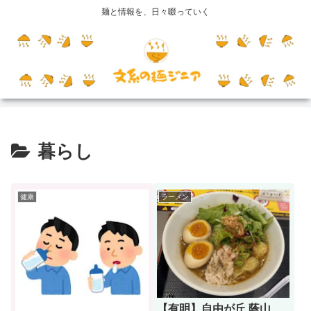
麺と情報を、日々啜っていく
暮らし
健康
ラーメン
【有明】自由が丘 蔭山