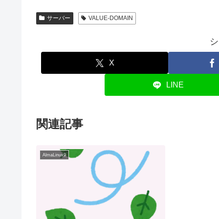
サーバー
VALUE-DOMAIN
シ
X
LINE
関連記事
AlmaLinux9