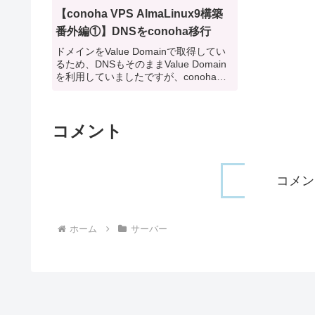
【conoha VPS AlmaLinux9構築
番外編①】DNSをconoha移行
ドメインをValue Domainで取得してい
るため、DNSもそのままValue Domain
を利用していましたですが、conoha証
明書の自動更新などでconoha APIを使
用したい場合もあると思いますその場合
はconohaのDNSを使...
コメント
コメン
ホーム
サーバー