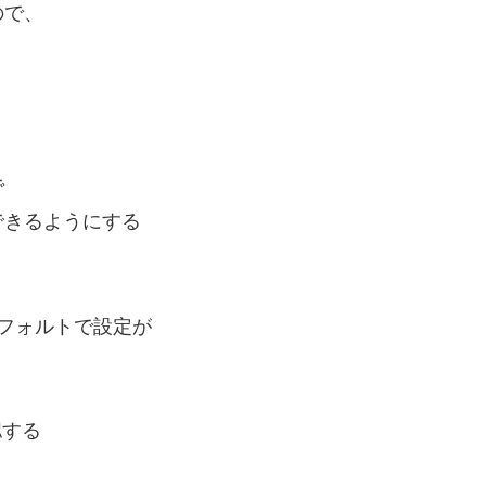
ので、
で
できるようにする
デフォルトで設定が
認する