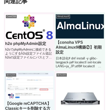
関連記事
CentOS8
AlmaLinux9
【conoha VPS
h2o phpMyAdmin設定
AlmaLinux9構築②】初期
h2oでphpMyAdminに接続できる
設定
ようにするh2o設定ファイル追記
h2oの設定ファイルにパスとファ
日本語化# dnf install -y glibc-
イルディレクトリを追加してあげ
langpack-ja# localectl set-locale
るvi /etc/h2o/h2o.confuser:
LANG=ja_JP.utf8# localectl
h2ogzip: ONfile.index: # P...
System Locale: LANG=ja_JP.utf8
V...
サーバー
サーバー
【Google reCAPTCHA】
Classicキーを削除する方