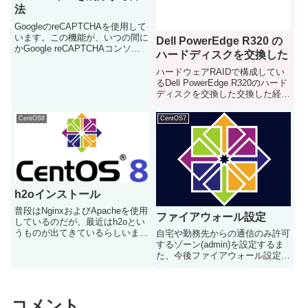
法
GoogleのreCAPTCHAを使用して
います。この機能が、いつの間に
Dell PowerEdge R320 の
かGoogle reCAPTCHAコンソー
ハードディスクを交換した
ルではなくGoogle Cloudというプ
ラットフォーム上に統合されてい
ハードウェアRAIDで構成してい
ました。その中で、Google
るDell PowerEdge R320のハード
reCAPTCHAで作...
ディスクを交換した交換した経緯
ある日なんとなくサーバーを確認
したら、ハードディスクドライブ
CentOS8
CentOS7
のステータスランプがオレンジ色
に点灯していた交換してみたちょ
うど使用し...
h2oインストール
普段はNginxおよびApacheを使用
ファイアウォール設定
しているのだが、最近はh2oとい
うものが出てきているらしいまだ
自宅や勤務先からの通信のみ許可
Centos Stream 8 でH2O使ってい
するゾーン(admin)を設定するま
る事例が少ないように思うので試
た、今後ファイアウォール設定を
してみるh2oインストールまずは
変更する場合に備えて、よく使う
リポジトリを作成vi /et...
設定を記載しておくゾーン追加
adminゾーンを作成する①ipアド
レスリストを作成vi
コメント