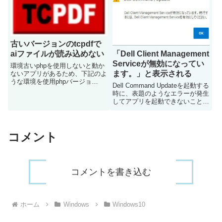
ックすると公式サイトへ飛び、
際に、SSH接続するためにTera
ESR(Extended Suppor...
Termが使えるPC...
古いバージョンのtcpdfで
「Dell Client Management
aiファイルが読み込めない
Serviceが無効になってい
環境古いphpを使用しないと動か
ます。」と表示される
ないアプリがあるため、下記のよ
うな環境を使用phpバージョ
Dell Command Updateを起動する
ン:PHP 5.4.16tcpdfバージョ
時に、表題のようなエラーが発生
ン:6.2.7 (2015-04-28)事象上記の
してアプリを起動できないことが
ような環境でIllustratorで作成し
あります対処方法Dell Client
たsampleと...
Management Serviceを手動で有
効にしますスタートをクリックし
ます「サービス」...
コメント
コメントを書き込む
ホーム
Windows
Windows10