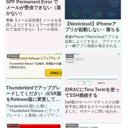
SPF Permanent Error で
メールが受信できない（届
かない）
事象【メール送信側】メールを送
【Nextcloud】iPhoneア
信しようとするとエラーが表示さ
れて送信できない【メール受信
プリが起動しない・落ちる
側】受信トレイにもSpamにもメ
事象iPhoneでNextcloudアプリを
ールが届いておらず、メールが確
起動しようとすると、フワァァァ
認できない原因調査メールログ確
と一瞬アプリ画面が表示されるも
認送信側受信側どちらに問題があ
のの、起動できない事象が発生し
るかわからないので、こちら側
ました1台だけではなく、複数台
Windows
Linux
（...
で同様の事象が見られました原因
おそらくですが、「アプリのバー
ジョンが古いため...
Thunderbirdでアップグレ
iDRACにTera Termを使っ
ードしてください（ESR版
てSSH接続する
をRelease版に変更してく
Dell製のサーバーでディスクの障
ださい）と表示される
Thunderbirdを開いた際に
害予兆に関するエラーが表示され
「Thunderbird Release にアップ
ました。サポートに問い合わせる
グレード」と黄色いポップアップ
と、ディスクの交換が必要とのこ
が左下に表示されましたポップア
とで、こちら側で準備必要なもの
ップ内の「詳細はこちら」をクリ
について連絡がありました。その
サーバー
Windows