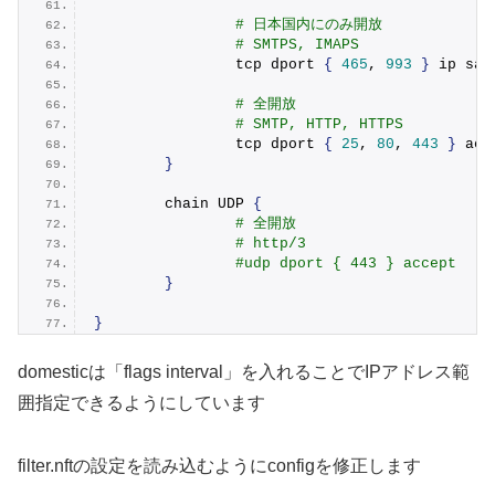
# 日本国内にのみ開放
# SMTPS, IMAPS
                tcp dport 
{
465
, 
993
}
 ip sad
# 全開放
# SMTP, HTTP, HTTPS
                tcp dport 
{
25
, 
80
, 
443
}
 acc
}
        chain UDP 
{
# 全開放
# http/3
#udp dport { 443 } accept
}
}
domesticは「flags interval」を入れることでIPアドレス範
囲指定できるようにしています
filter.nftの設定を読み込むようにconfigを修正します