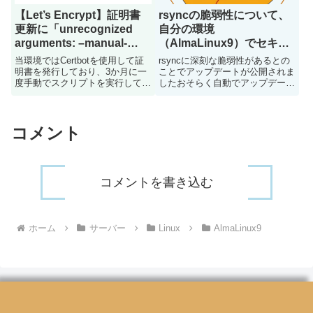
【Let’s Encrypt】証明書
rsyncの脆弱性について、
更新に「unrecognized
自分の環境
arguments: –manual-
（AlmaLinux9）でセキュ
public-ip-logging-ok」と
リティアップデートが適用
当環境ではCertbotを使用して証
rsyncに深刻な脆弱性があるとの
エラーが出て失敗する
されているか確認する
明書を発行しており、3か月に一
ことでアップデートが公開されま
度手動でスクリプトを実行して証
したおそらく自動でアップデート
明書の更新作業を実施しています
されているとは思いますが、念の
更新の際はすでに作成済のスクリ
ため確認しますrsyncのバージョ
プトを毎回実行していたのです
ン確認rsync --version コマンドを
が、今回全く同じスクリプトを使
実施してrsyncのバージョンを
コメント
用しているにも関わらずエラ...
確...
コメントを書き込む
ホーム
サーバー
Linux
AlmaLinux9