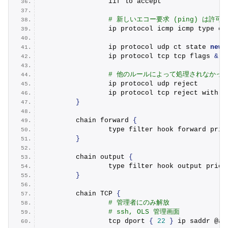
                iif lo accept
# 新しいエコー要求 (ping) は許可
                ip protocol icmp icmp type ec
                ip protocol udp ct state 
new
 
                ip protocol tcp tcp flags 
&
(
# 他のルールによって処理されなかっ
                ip protocol udp reject
                ip protocol tcp reject with t
}
        chain forward 
{
                type filter hook forward prio
}
        chain output 
{
                type filter hook output prior
}
        chain TCP 
{
# 管理者にのみ解放
# ssh, OLS 管理画面
                tcp dport 
{
22
}
 ip saddr @ad