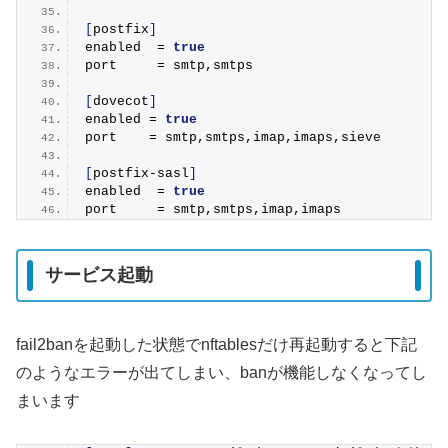
[
postfix
]
enabled  = 
true
port     = smtp,smtps
[
dovecot
]
enabled = 
true
port    = smtp,smtps,imap,imaps,sieve
[
postfix-sasl
]
enabled  = 
true
port     = smtp,smtps,imap,imaps
サービス起動
fail2banを起動した状態でnftablesだけ再起動すると下記
のようなエラーが出てしまい、banが機能しなくなってし
まいます