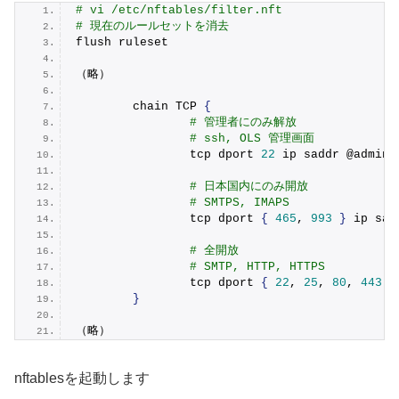
# vi /etc/nftables/filter.nft
# 現在のルールセットを消去
flush ruleset
（略）
        chain TCP 
{
# 管理者にのみ解放
# ssh, OLS 管理画面
                tcp dport 
22
 ip saddr @admin 
# 日本国内にのみ開放
# SMTPS, IMAPS
                tcp dport 
{
465
, 
993
}
 ip sad
# 全開放
# SMTP, HTTP, HTTPS
                tcp dport 
{
22
, 
25
, 
80
, 
443
}
}
（略）
nftablesを起動します