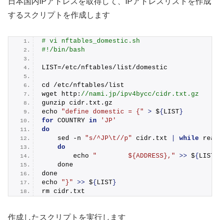
日本国内IPアドレスを取得して、IPアドレスリストを作成
するスクリプトを作成します
# vi nftables_domestic.sh
#!/bin/bash
LIST=/etc/nftables/list/domestic
cd /etc/nftables/list
wget http:
//nami.jp/ipv4bycc/cidr.txt.gz
gunzip cidr.
txt
.
gz
echo 
"define domestic = {"
>
 $
{
LIST
}
for
 COUNTRY 
in
'JP'
do
    sed -n 
"s/^JP\t//p"
 cidr.
txt
|
while
 read
do
        echo 
"        ${ADDRESS},"
>>
 $
{
LIST
}
    done
done
echo 
"}"
>>
 $
{
LIST
}
rm cidr.
txt
作成したスクリプトを実行します