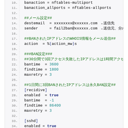
banaction = nftables-multiport
banaction_allports = nftables-allports
##メール設定##
destemail  = xxxxxxxx@xxxxxx.
com
　←送信先
sender     = fail2ban@xxxxxx.
com
　←送信元、分かり
##BANされたIPアドレスのWHOIS情報をメール送信##
action  = %
(
action_mw
)
s
###BAN設定###
##30分間で3回アクセス失敗したIPアドレスは1時間アクセス
bantime  = 
3600
findtime = 
1800
maxretry = 
3
##1日間に3回BANされたIPアドレスは永久BAN設定##
[
recidive
]
enabled  = 
true
bantime  = 
-1
findtime = 
86400
maxretry = 
3
[
sshd
]
enabled = 
true