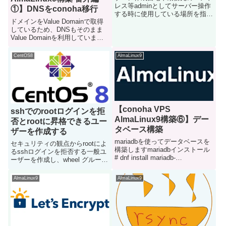
レス等adminとしてサーバー操作
①】DNSをconoha移行
する時に使用している場所を指定
ドメインをValue Domainで取得
する自身のグローバルIPアドレス
しているため、DNSもそのまま
の確認には下記サイトに接続する
Value Domainを利用していまし
と一瞬で分かって便利vi
たですが、conoha証明書の自動
ip.txtxxx.xxx.xxx.xxx ←IPアド
更新などでconoha APIを使用し
レ...
CentOS8
AlmaLinux9
たい場合もあると思いますその場
合はconohaのDNSを使...
【conoha VPS
sshでのrootログインを拒
AlmaLinux9構築⑥】デー
否とrootに昇格できるユー
タベース構築
ザーを作成する
mariadbを使ってデータベースを
セキュリティの観点からrootによ
構築しますmariadbインストール
るsshログインを拒否する一般ユ
# dnf install mariadb-
ーザーを作成し、wheel グループ
servermariadb設定文字セットの
に所属させるsshログインする時
変更デフォルトの文字セットを
は一般ユーザーでログインするよ
AlmaLinux9
AlmaLinux9
utf8mb4に変更します# vi
うにし、root権限が必要なときの
/etc/my.c...
み一般ユーザーをrootに昇格させ
て操作す...