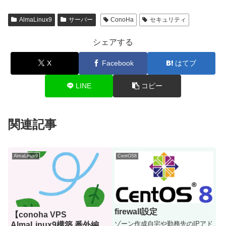
AlmaLinux9
サーバー
ConoHa
セキュリティ
シェアする
X
Facebook
はてブ
LINE
コピー
関連記事
AlmaLinux9
CentOS8
firewall設定
【conoha VPS
ゾーン作成自宅や勤務先のIPアド
AlmaLinux9構築 番外編