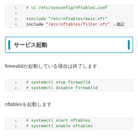
# vi /etc/sysconfig/nftables.conf
#include "/etc/nftables/main.nft"
include 
"/etc/nftables/filter.nft"
　←追記
サービス起動
firewalldが起動している場合は終了します
# systemctl stop firewalld
# systemctl disable firewalld
nftablesを起動します
# systemctl start nftables
# systemctl enable nftables