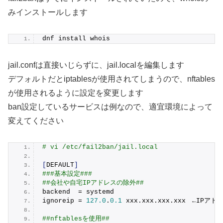
みインストールします
dnf install whois
jail.confは直接いじらずに、jail.localを編集します
デフォルトだとiptablesが使用されてしまうので、nftables
が使用されるように設定を変更します
ban設定しているサービスは例なので、適宜環境によって
変えてください
# vi /etc/fail2ban/jail.local
[
DEFAULT
]
###基本設定###
##会社や自宅IPアドレスの除外##
backend  = systemd
ignoreip = 
127.0
.
0.1
 xxx.
xxx
.
xxx
.
xxx
　←IPアド
##nftablesを使用##