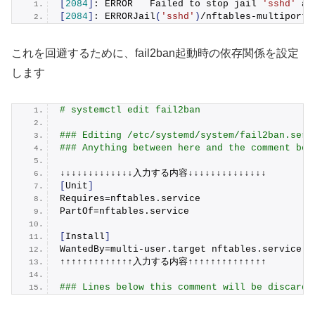
[
2084
]
: ERROR   Failed to stop jail 
'sshd'
 ac
[
2084
]
: 
ERRORJail
(
'sshd'
)
/nftables-multiport:
これを回避するために、fail2ban起動時の依存関係を設定
します
# systemctl edit fail2ban
### Editing /etc/systemd/system/fail2ban.serv
### Anything between here and the comment bel
↓↓↓↓↓↓↓↓↓↓↓↓↓入力する内容↓↓↓↓↓↓↓↓↓↓↓↓↓↓
[
Unit
]
Requires=nftables.
service
PartOf=nftables.
service
[
Install
]
WantedBy=multi-user.
target
 nftables.
service
↑↑↑↑↑↑↑↑↑↑↑↑↑入力する内容↑↑↑↑↑↑↑↑↑↑↑↑↑↑
### Lines below this comment will be discarde