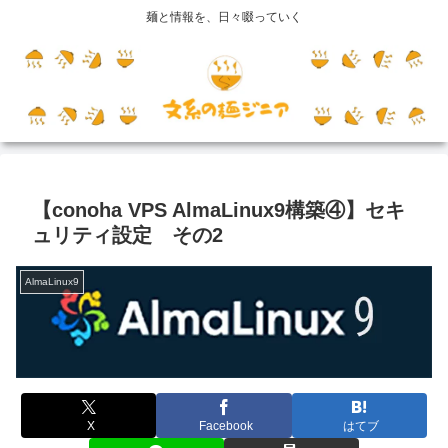
麺と情報を、日々啜っていく
【conoha VPS AlmaLinux9構築④】セキ
ュリティ設定 その2
AlmaLinux9
X
Facebook
はてブ