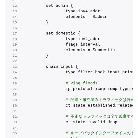
        set admin 
{
                type ipv4_addr
                elements = $admin
}
        set domestic 
{
                type ipv4_addr
                flags interval
                elements = $domestic
}
        chain input 
{
                type filter hook input priori
# Ping floods
                ip protocol icmp icmp type ec
# 関連・確立済みトラフィックは許可
                ct state established,related 
# 不正なトラフィックは全て破棄する
                ct state invalid drop
# ループバックインターフェイスのト