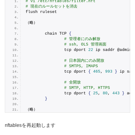
# vi /etc/nftables/filter.nft
# 現在のルールセットを消去
flush ruleset
（略）
        chain TCP 
{
# 管理者にのみ解放
# ssh, OLS 管理画面
                tcp dport 
22
 ip saddr @admin 
# 日本国内にのみ開放
# SMTPS, IMAPS
                tcp dport 
{
465
, 
993
}
 ip sad
# 全開放
# SMTP, HTTP, HTTPS
                tcp dport 
{
25
, 
80
, 
443
}
 acc
}
（略）
nftablesを再起動します