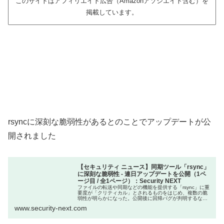
このサイトはアフィリエイト広告（Amazonアソシエイト含む）を
掲載しています。
rsyncに深刻な脆弱性があるとのことでアップデートが公
開されました
【セキュリティ ニュース】同期ツール「rsync」
に深刻な脆弱性 - 連日アップデートを公開（1ペ
ージ目 / 全1ページ）：Security NEXT
ファイルの転送や同期などの機能を提供する「rsync」に重
要度が「クリティカル」とされるものをはじめ、複数の脆
弱性が明らかになった。公開後に回帰バグが判明するな
ど、連日アップデートがリリースされており注意が必
www.security-next.com
要。：Security NEXT