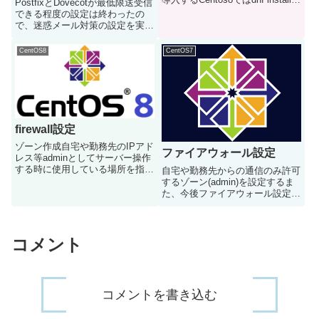
PostfixとDovecotが最低限送受信
tripwireでインストールできた
できる程度の設定は終わったの
が、 Centos Stram 8ではインス
で、迷惑メール対策の設定を実施
トールにちょっと苦戦したのでメ
していきますrspamdとclamAVを
モしておくま...
使用して迷惑メール対策を実施し
CentOS8
CentOS7
ますClam AVの設定インストール
# dnf install cl...
firewall設定
ゾーン作成自宅や勤務先のIPアド
ファイアウォール設定
レス等adminとしてサーバー操作
する時に使用している場所を指定
自宅や勤務先からの通信のみ許可
する自身のグローバルIPアドレス
するゾーン(admin)を設定するま
の確認には下記サイトに接続する
た、今後ファイアウォール設定を
と一瞬で分かって便利vi
変更する場合に備えて、よく使う
ip.txtxxx.xxx.xxx.xxx ←IPアド
設定を記載しておくゾーン追加
レ...
adminゾーンを作成する①ipアド
レスリストを作成vi
コメント
admin.txtxxx.x...
コメントを書き込む