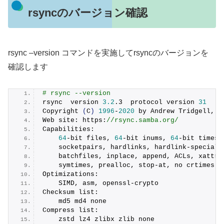
rsyncのバージョン確認
rsync –version コマンドを実施してrsyncのバージョンを
確認します
# rsync --version
rsync  version 
3.2
.
3
  protocol version 
31
Copyright
(
C
)
1996
-
2020
 by Andrew Tridgell, W
Web site: https:
//rsync.samba.org/
Capabilities:
64
-bit files, 
64
-bit inums, 
64
-bit timest
    socketpairs, hardlinks, hardlink-specials
    batchfiles, inplace, append, ACLs, xattrs
    symtimes, prealloc, stop-at, no crtimes
Optimizations:
    SIMD, asm, openssl-crypto
Checksum list:
    md5 md4 none
Compress list:
    zstd lz4 zlibx zlib none