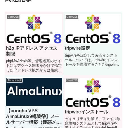
CentOS8
CentOS8
h2o IPアドレス アクセス
tripwire設定
制限
tripwireを設定してみるインスト
ールについては、tripwireインス
phpMyAdmin等、管理者系のサイ
トールを参照すること①tripwire
トにはアクセス制限をかけて指定
初期設定tripwire-setup-keyfiles下
したIPアドレス以外からは接続で
記の通り何度かサイトパスとロー
きないようにするrbファイル作成
カルパスを聞かれるので、入力す
適当な箇所にrbファイルを作成す
AlmaLinux9
CentOS8
るEnte...
るvi /etc/h2o/ip.rbALLOW_IPS =
%w{ 127....
【conoha VPS
tripwireインストール
AlmaLinux9構築⑨】メー
セキュリティ対策で、ファイル改
ルサーバー構築（迷惑メー
竄検知システムとしてtripwireを
ル対策）
導入するCentos8ではdnf install