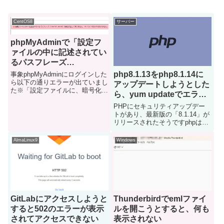
CentOS8
サーバー
phpMyAdminで「設定フ
ァイルの中に記述されてい
るパスフレーズ
（blowfish_secret）の長
php8.1.13をphp8.1.14に
事象phpMyAdminにログインした
さが正しくありません。32
ら以下の通りエラーが出ていまし
アップデートしようとした
た※「設定ファイルに、暗号化
バイトでなければなりませ
ら、yum updateでエラー
（blowfish_secret）用の非公開パ
ん。」とエラーが出る
が出て失敗した
PHPにセキュリティアップデー
スフレーズの設定を必要とするよ
トがあり、最新版の「8.1.14」が
うになりました。」とエラーが出
リリースされたそうですphpは
る場合は下記を参照ください。原
yumでインストールしてるので
因con...
yum updateでアップデートしよ
AlmaLinux9
Windows
うとしたのですが、エラーが出て
失敗したので対処法を記載してお
きますエラー内容...
GitLabにアクセスしようと
Thunderbirdでemlファイ
すると502のエラーが表示
ルを開こうとすると、何も
されてアクセスできない
表示されない