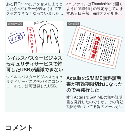
ある日GitLabにアクセスしようと
emlファイルはThunderbirdで開く
したら502エラーが表示されてア
ように関連付けの設定をしていま
クセスできなくなっていました原
すある日突然、emlファイルを開
因調査まずGitLabのログを見ます
いてもウィンドウ内が真っ白で何
ログを確認すると「"badgateway:
も表示されなくなってしまいまし
Windows10
CentOS8
failed to receive response: dia...
た原因原因は不明ですですが、
128.10.1 esrのバグの可能性が高
そう...
ウイルスバスタービジネス
セキュリティサービスで許
可したUSBが認識できない
ウイルスバスタービジネスセキュ
ActalisのS/MIME無料証明
リティサービスのデバイスコント
書が有効期限切れになった
ロールで、許可登録したUSBの
ので再発行した
み認識できるように設定していま
す先日設定したUSBがPC上で認
昨年ActalisでS/MIMEの無料証明
識できず困った（エクスプローラ
書を発行したのですが、その有効
ーにUSBが表示されず、もちろ
期限が近づいてる旨のメールが届
ん中身も見れない）ので、サポ...
きました無料証明書は有効期限1
年で、その後の延長はできないよ
うなので再発行作業が必要になり
ます手順は初回の発行時と変わら
コメント
ないのでこちらの手...