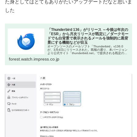
た身としてはとてもありがたいアップデートだなと思いま
した
「Thunderbird 136」がリリース ～今後は年次の
「ESR」から月次リリースが既定に／ダークモー
ドでも白背景で表示されるメールを強制的に黒背
景にする機能などが目玉
オープンソースのメールソフト「Thunderbird」v136.0
が、3月4日にリリースされた。既報の通り、本バージョン
より公式サイト「thunderbird.net」で提供される既定のリ
リースチャネルが「ESR」（延長サポートリリース、年...
forest.watch.impress.co.jp