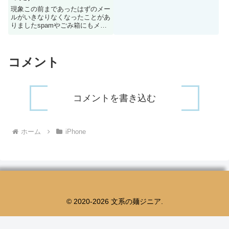
132.0.2957.127Adobe
現象この前まであったはずのメー
Acrobat（拡張機能）バージョ
ルがいきなりなくなったことがあ
ン：2...
りましたspamやごみ箱にもメー
ルは見つかりません結果として、
無視スレッドに設定されており、
それが非表示になっているので見
えなかったようです無視スレッド
コメント
を設定した覚えはありませんが...
コメントを書き込む
ホーム
iPhone
© 2020-2026 文系の麺ジニア.