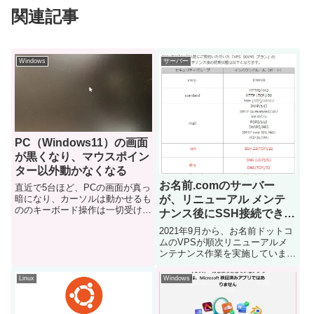
関連記事
Windows
サーバー
PC（Windows11）の画面
が黒くなり、マウスポイン
ター以外動かなくなる
お名前.comのサーバー
直近で5台ほど、PCの画面が真っ
暗になり、カーソルは動かせるも
が、リニューアル メンテ
ののキーボード操作は一切受け付
ナンス後にSSH接続できな
けないフリーズ状態が発生しまし
い
2021年9月から、お名前ドットコ
た発生した端末の情報Dell製
ムのVPSが順次リニューアルメ
PC（Dell Optiplex 7020、 Dell
ンテナンス作業を実施しています
Precision 3680 T...
先日、私もメンテナンス作業が入
ったのですが、作業終了後から急
Linux
Windows
にSSH接続や一部のwebアクセス
ができなくなったので焦りました
原因リニューアル後にコ...