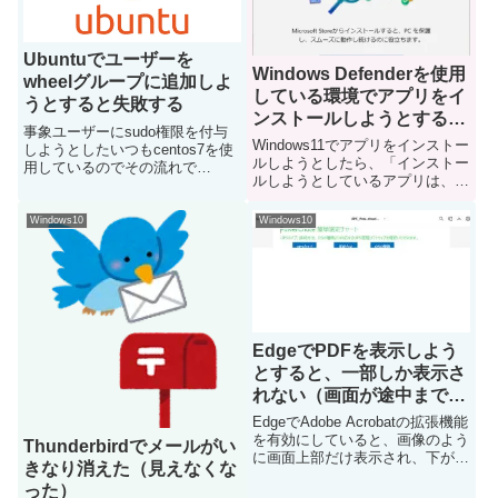
Ubuntuでユーザーを
Windows Defenderを使用
wheelグループに追加しよ
している環境でアプリをイ
うとすると失敗する
ンストールしようとする
事象ユーザーにsudo権限を付与
と、「インストールしよう
Windows11でアプリをインストー
しようとしたいつもcentos7を使
としているアプリは、
ルしようとしたら、「インストー
用しているのでその流れで
ルしようとしているアプリは、
Microsoft検証済みアプリ
「usermod -G wheel ユーザー
Microsoft検証済みアプリではあ
名」で設定しようとしたところ、
ではありません」と警告が
りません」と警告が出てインスト
wheelグループが存在しないとエ
Windows10
Windows10
表示される
ールできませんでした
ラーがでてしまった解決策wheel
WindowsDefenderを使っている場
ではな...
合に、Mic...
EdgeでPDFを表示しよう
とすると、一部しか表示さ
れない（画面が途中までし
か表示されず、下の方が白
EdgeでAdobe Acrobatの拡張機能
くなる）
を有効にしていると、画像のよう
Thunderbirdでメールがい
に画面上部だけ表示され、下が真
きなり消えた（見えなくな
っ白な現象が発生することがあり
った）
ますEdgeバージョン：