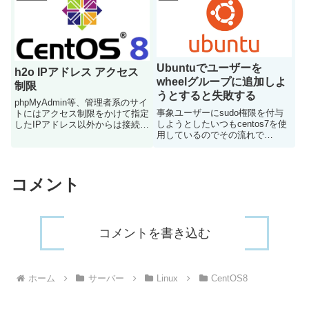
プトを毎回実行していたのです
が、今回全く同じスクリプトを使
用しているにも関わらずエラ...
Ubuntuでユーザーを
h2o IPアドレス アクセス
wheelグループに追加しよ
制限
うとすると失敗する
phpMyAdmin等、管理者系のサイ
事象ユーザーにsudo権限を付与
トにはアクセス制限をかけて指定
しようとしたいつもcentos7を使
したIPアドレス以外からは接続で
用しているのでその流れで
きないようにするrbファイル作成
「usermod -G wheel ユーザー
適当な箇所にrbファイルを作成す
名」で設定しようとしたところ、
るvi /etc/h2o/ip.rbALLOW_IPS =
wheelグループが存在しないとエ
%w{ 127....
ラーがでてしまった解決策wheel
コメント
ではな...
コメントを書き込む
ホーム
サーバー
Linux
CentOS8