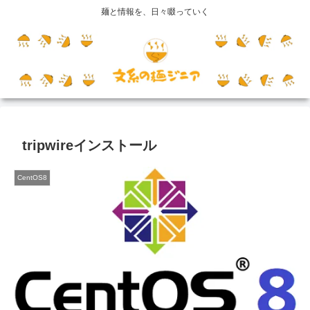
麺と情報を、日々啜っていく
tripwireインストール
CentOS8