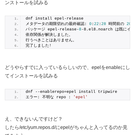
ンストールを試みる
dnf install epel-release
メタデータの期限切れの最終確認: 
0
:
22
:
28
 時間前の 
202
パッケージ epel-release-
8
-8.el8.noarch は既
依存関係が解決しました。
行うべきことはありません。
完了しました!
どうやらすでに入っているらしいので、epelをenableにし
てインストールを試みる
dnf --enablerepo=epel install tripwire
エラー: 不明な repo : 
'epel'
え、できないんですけど？
したら/etc/yum.repos.d/にepelがちゃんと入ってるのか見