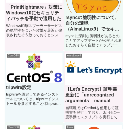
「PrintNightmare」対策に
Windows10にセキュリテ
rsyncの脆弱性について、
ィパッチを手動で適用した
自分の環境
Windows印刷スプーラーサービス
（AlmaLinux9）でセキュ
の脆弱性をついた攻撃が最近が発
リティアップデートが適用
表されたそう放っておくとシステ
rsyncに深刻な脆弱性があるとの
ム特権でコード実行される恐れが
されているか確認する
ことでアップデートが公開されま
あるとのことで、パッチを適用す
したおそらく自動でアップデート
ることにしたパッチのダウンロー
されているとは思いますが、念の
ド早急に対策したいので、
ため確認しますrsyncのバージョ
CentOS8
AlmaLinux9
windowsupdateの配...
ン確認rsync --version コマンドを
実施してrsyncのバージョンを
確...
tripwire設定
【Let’s Encrypt】証明書
tripwireを設定してみるインスト
更新に「unrecognized
ールについては、tripwireインス
arguments: –manual-
トールを参照すること①tripwire
public-ip-logging-ok」と
当環境ではCertbotを使用して証
初期設定tripwire-setup-keyfiles下
エラーが出て失敗する
明書を発行しており、3か月に一
記の通り何度かサイトパスとロー
度手動でスクリプトを実行して証
カルパスを聞かれるので、入力す
明書の更新作業を実施しています
るEnte...
更新の際はすでに作成済のスクリ
CentOS8
Linux