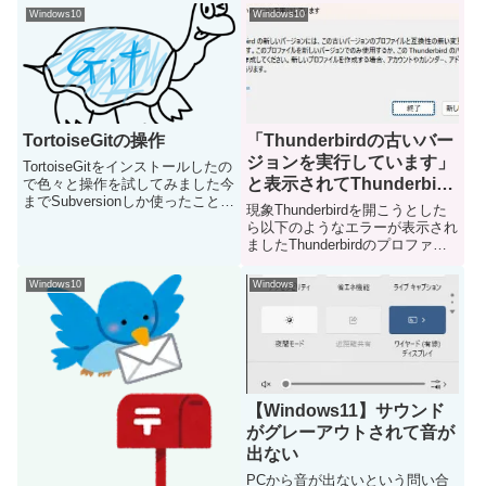
したメールアドレスを上に移動し
Windows10
Windows10
たくなったり、順番を並び替えた
くなることもあると思いますやり
方ですが、とても簡単...
TortoiseGitの操作
「Thunderbirdの古いバー
ジョンを実行しています」
TortoiseGitをインストールしたの
と表示されてThunderbird
で色々と操作を試してみました今
までSubversionしか使ったことが
が開けない
現象Thunderbirdを開こうとした
ないので、とりあえず比較的よく
ら以下のようなエラーが表示され
使いそうなGitの操作検証を実施
ましたThunderbirdのプロファイ
してやり方や動作結果の確認を行
ルに対して、インストールされて
いました本手順は、GitLabとTo...
いるThunderbirdのバージョンが
Windows10
Windows
古い場合に表示されるエラーです
同じ移動ユーザープロファイル
を...
【Windows11】サウンド
がグレーアウトされて音が
出ない
PCから音が出ないという問い合