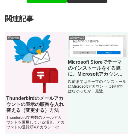
関連記事
Windows
Windows10
Microsoft Storeでテーマ
のインストールをする際
に、Microsoftアカウント
のサインインが必要になっ
以前まではテーマのインストール
た
にMicrosoftアカウントは必須で
はなかったが、最近
WindowsUpdateしたら、
Thunderbirdのメールアカ
Microsoftアカウント のサインイ
ウントの表示の順番を入れ
ンなしではテーマをインストール
替える（変更する）方法
できなくなっていた以前この画面
の「入手」をクリッ...
Thunderbirdで複数のメールアカ
ウントを運用している場合、アカ
ウントの登録順=アカウントの表
示順になりますですが、後で追加