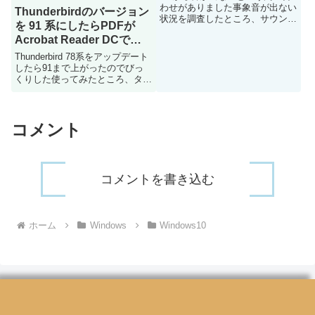
わせがありました事象音が出ない
Thunderbirdのバージョン
状況を調査したところ、サウンド
を 91 系にしたらPDFが
バーがグレーアウトされており調
Acrobat Reader DCでは
整ができない、サウンドにマウス
オーバーすると「オーディオデバ
なくThunderbird上で開く
Thunderbird 78系をアップデート
イスはインストールされていませ
ようになってしまった
したら91まで上がったのでびっ
ん」と表示される事象が発生し
くりした使ってみたところ、タス
て...
クバーのマークに未読の数が表示
されるようになったことと、PDF
がThunderbird上で開くようにな
ったところが大きな変更点だなと
コメント
感じ...
コメントを書き込む
ホーム
Windows
Windows10