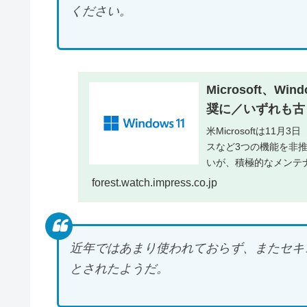
ください。
Microsoft、
奨に／いずれも古
米Microsoftは11
スなど3つの機能を非
いが、積極的なメンテナ
forest.watch.impress.co.jp
近年ではあまり使われておらず、またセキ
とされたようだ。