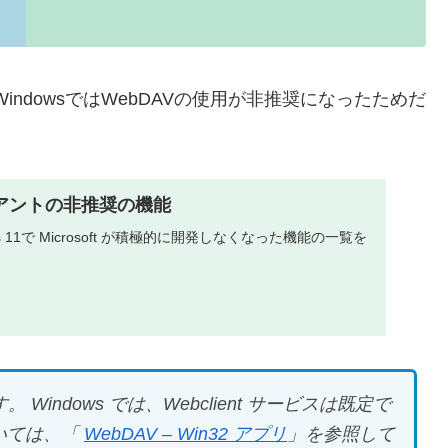
indowsではWebDAVの使用が非推奨になったためだ
ライアントの非推奨の機能
dows 11で Microsoft が積極的に開発しなくなった機能の一覧を
す。 Windows では、Webclient サービスは既定で
ついては、「
WebDAV – Win32 アプリ
」を参照して