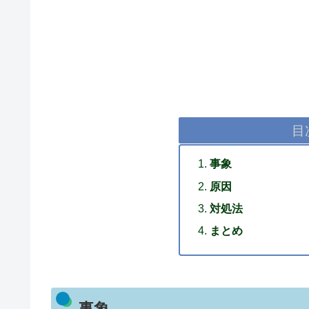
目
事象
原因
対処法
まとめ
事象