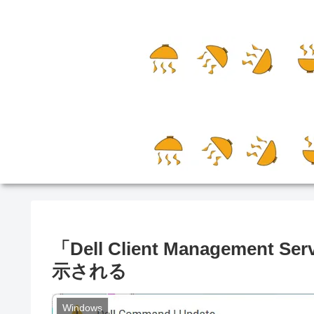
「Dell Client Manageme
示される
Windows