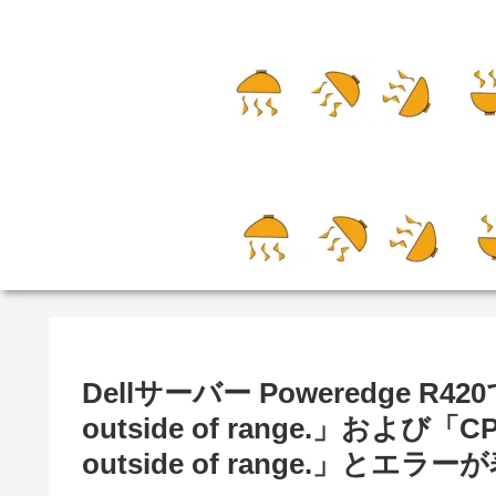
Dellサーバー Poweredge R420で
outside of range.」および「CPU
outside of range.」