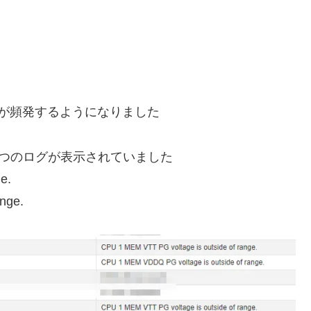
再起動が頻発するようになりました
2つのログが表示されていました
e.
nge.