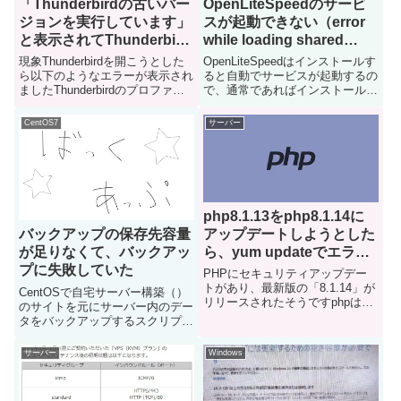
「Thunderbirdの古いバー
OpenLiteSpeedのサービ
ジョンを実行しています」
スが起動できない（error
と表示されてThunderbird
while loading shared
が開けない
libraries: libcrypt.so.1のエ
現象Thunderbirdを開こうとした
OpenLiteSpeedはインストールす
ラーがでる）
ら以下のようなエラーが表示され
ると自動でサービスが起動するの
ましたThunderbirdのプロファイ
で、通常であればインストール後
ルに対して、インストールされて
にすぐ管理画面が表示できるかを
いるThunderbirdのバージョンが
確認できますしかし、管理画面が
CentOS7
サーバー
古い場合に表示されるエラーです
表示できず、サービスのステータ
同じ移動ユーザープロファイル
スでもエラーが出ておりました事
を...
象 にログインする...
php8.1.13をphp8.1.14に
アップデートしようとした
バックアップの保存先容量
ら、yum updateでエラー
が足りなくて、バックアッ
が出て失敗した
プに失敗していた
PHPにセキュリティアップデー
トがあり、最新版の「8.1.14」が
CentOSで自宅サーバー構築（）
リリースされたそうですphpは
のサイトを元にサーバー内のデー
yumでインストールしてるので
タをバックアップするスクリプト
yum updateでアップデートしよ
を組んでいるcronで動かしている
うとしたのですが、エラーが出て
のだが、エラーメールが飛んでき
サーバー
Windows
失敗したので対処法を記載してお
たり極端にバックアップ容量が少
きますエラー内容...
なかったりとバックアップがうま
く取れていなそうだった...