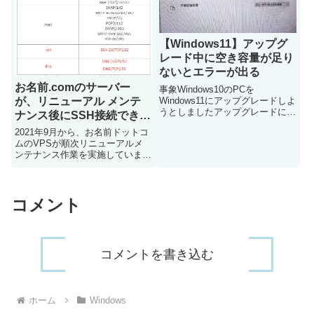
【Windows11】アップグ
レード中に空き容量が足り
ないとエラーが出る
お名前.comのサーバー
事象Windows10のPCを
Windows11にアップグレードしよ
が、リニューアル メンテ
うとしましたアップグレードに
ナンス後にSSH接続できな
は、「インストールアシスタン
い
2021年9月から、お名前ドットコ
ト」というMicrosoftの公式ツー
ムのVPSが順次リニューアルメ
ルを使用しましたところがアップ
ンテナンス作業を実施しています
デートの途中で、「セットアップ
先日、私もメンテナンス作業が入
には更新するための...
ったのですが、作業終了後から急
にSSH接続や一部のwebアクセス
ができなくなったので焦りました
コメント
原因リニューアル後にコ...
コメントを書き込む
ホーム
Windows